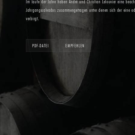
Im laufe der Jahre haben André und Christian Lelouvier eine beach
Jahrgangscalvados zusammengetragen unter denen sich der eine o
verbirgt.
PDF-DATEI
EMPFEHLEN