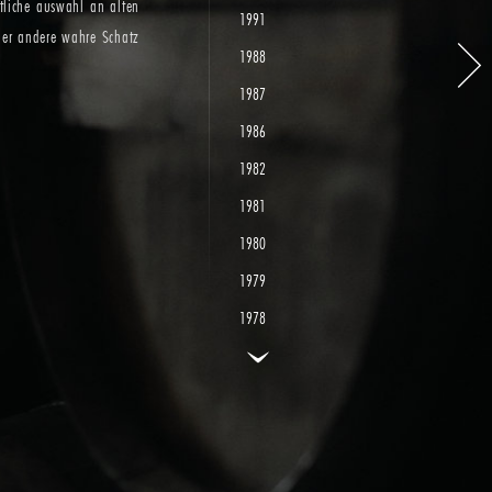
tliche auswahl an alten
1991
der andere wahre Schatz
1988
1987
1986
1982
1981
1980
1979
1978
1977
1976
1975
1974