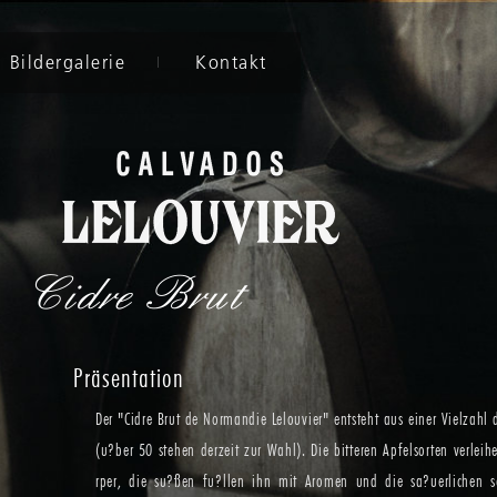
Bildergalerie
Kontakt
Cidre Brut
Präsentation
Der "Cidre Brut de Normandie Lelouvier" entsteht aus einer Vielzahl d
(u?ber 50 stehen derzeit zur Wahl). Die bitteren Apfelsorten verlei
rper, die su?ßen fu?llen ihn mit Aromen und die sa?uerlichen s