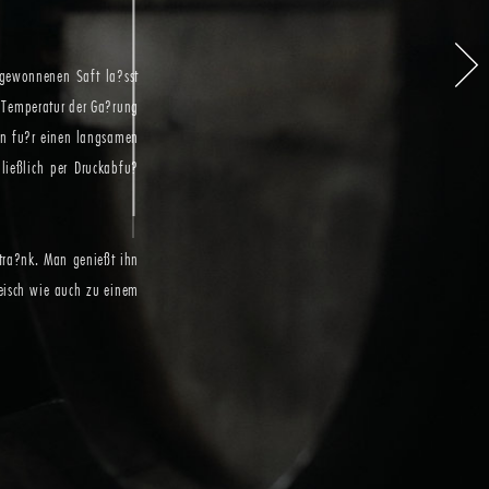
 gewonnenen Saft la?sst
e Temperatur der Ga?rung
an fu?r einen langsamen
ließlich per Druckabfu?
Getra?nk. Man genießt ihn
Fleisch wie auch zu einem