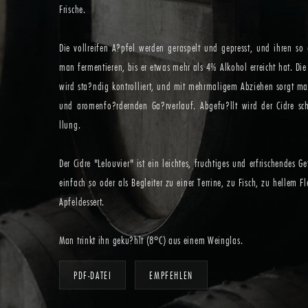
Frische.
Die vollreifen A?pfel werden geraspelt und gepresst, und ihren so
man fermentieren, bis er etwas mehr als 4% Alkohol erreicht hat. Di
wird sta?ndig kontrolliert, und mit mehrmaligem Abziehen sorgt m
und aromenfo?rdernden Ga?rverlauf. Abgefu?llt wird der Cidre sch
llung.
Der Cidre "Lelouvier" ist ein leichtes, fruchtiges und erfrischendes 
einfach so oder als Begleiter zu einer Terrine, zu Fisch, zu hellem 
Apfeldessert.
Man trinkt ihn geku?hlt (8°C) aus einem Weinglas.
PDF-DATEI
EMPFEHLEN