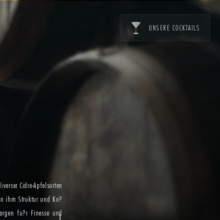
UNSERE COCKTAILS
iverser Cidre-Apfelsorten
hen ihm Struktur und Ko?
orgen fu?r Finesse und