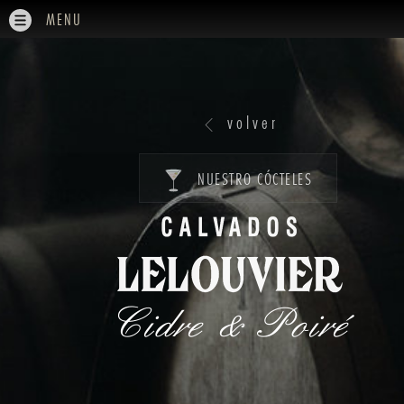
MENU
volver
NUESTRO CÓCTELES
Cidre & Poiré