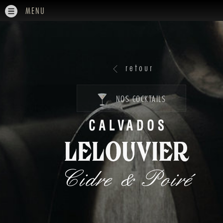
MENU
retour
NOS COCKTAILS
Cidre & Poiré